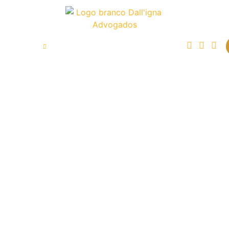
o Direito?
Artigos
Fale Conosco
DIREITO A
AGRONEG