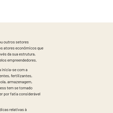
ou outros setores
 os atores econômicos que
vés da sua estrutura,
 pelos empreendedores.
 inicia-se com a
tes, fertilizantes,
ícola, armazenagem,
iness tem se tornado
r por fatia considerável
dicas relativas à